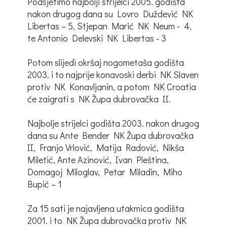
Podsjetimo najbolji strijelci 2005. godišta
nakon drugog dana su Lovro Duždević NK
Libertas – 5, Stjepan Marić NK Neum - 4,
te Antonio Delevski NK Libertas - 3
Potom slijedi okršaj nogometaša godišta
2003. i to najprije konavoski derbi NK Slaven
protiv NK Konavljanin, a potom NK Croatia
će zaigrati s NK Župa dubrovačka II.
Najbolje strijelci godišta 2003. nakon drugog
dana su Ante Bender NK Župa dubrovačka
II, Franjo Vrlović, Matija Radović, Nikša
Miletić, Ante Azinović, Ivan Pleština,
Domagoj Miloglav, Petar Miladin, Miho
Bupić – 1
Za 15 sati je najavljena utakmica godišta
2001. i to NK Župa dubrovačka protiv NK