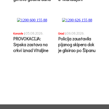
05.08.2026.
06.08.2026.
Konavle
|
Grad
|
PROVOKACIJA:
Policija zaustavila
Srpska zastava na
pijanog skipera dok
crkvi iznad Vitaljine
je glisirao po Šipanu