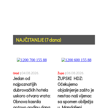
NAJČITANIJE (7 dana)
04.08.2026.
06.08.2026.
Grad
|
Župa
|
Jedan od
ŽUPSKI HDZ:
najpoznatijih
Očekujemo
dubrovačkih hotela
objašnjenje zašto je
uskoro otvara vrata:
nestao naš vijenac
Obnova kasnila
sa spomen obilježja
gotovo godinu dana
u Mandaljeni