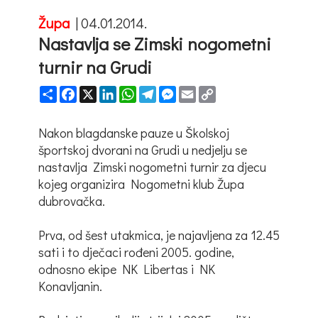
Župa
|
04.01.2014.
Nastavlja se Zimski nogometni
turnir na Grudi
Share
Facebook
X
LinkedIn
WhatsApp
Telegram
Messenger
Email
Copy
Link
Nakon blagdanske pauze u Školskoj
športskoj dvorani na Grudi u nedjelju se
nastavlja Zimski nogometni turnir za djecu
kojeg organizira Nogometni klub Župa
dubrovačka.
Prva, od šest utakmica, je najavljena za 12.45
sati i to dječaci rođeni 2005. godine,
odnosno ekipe NK Libertas i NK
Konavljanin.