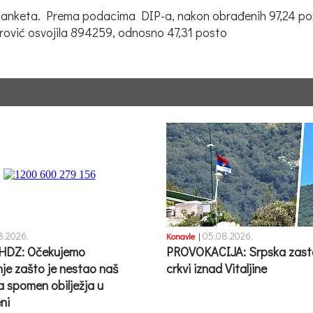
znih anketa. Prema podacima DIP-a, nakon obrađenih 97,24 p
rović osvojila 894259, odnosno 47,31 posto
8.2026.
05.08.2026.
Konavle
|
HDZ: Očekujemo
PROVOKACIJA: Srpska zast
nje zašto je nestao naš
crkvi iznad Vitaljine
a spomen obilježja u
ni