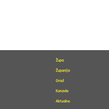
Župa
Županija
Grad
Konavle
Aktualno