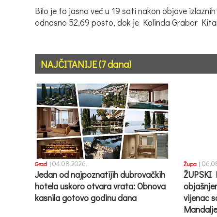
Bilo je to jasno već u 19 sati nakon objave izla
odnosno 52,69 posto, dok je Kolinda Grabar Kita
NAJČITANIJE (7 dana)
04.08.2026.
06.0
Grad
|
Župa
|
Jedan od najpoznatijih dubrovačkih
ŽUPSKI 
hotela uskoro otvara vrata: Obnova
objašnje
kasnila gotovo godinu dana
vijenac s
Mandalje