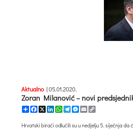
Aktualno
|
05.01.2020.
Zoran Milanović – novi predsjedn
Share
Facebook
X
LinkedIn
WhatsApp
Telegram
Messenger
Email
Copy
Link
Hrvatski birači odlučili su u nedjelju 5. siječnja 