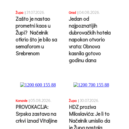
31.07.2026.
04.08.2026.
Župa
|
Grad
|
Zašto je nastao
Jedan od
prometni kaos u
najpoznatijih
Župi? Načelnik
dubrovačkih hotela
otkrio što je bilo sa
napokon otvorio
semaforom u
vrata: Obnova
Srebrenom
kasnila gotovo
godinu dana
05.08.2026.
30.07.2026.
Konavle
|
Župa
|
PROVOKACIJA:
HDZ proziva
Srpska zastava na
Miloslavića: Je li to
crkvi iznad Vitaljine
Načelnik umislio da
je Župa nastala