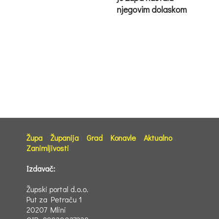
njegovim dolaskom
Župa
Županija
Grad
Konavle
Aktualno
Zanimljivosti
Izdavač:
Župski portal d.o.o.
Put za Petraču 1
20207 Mlini