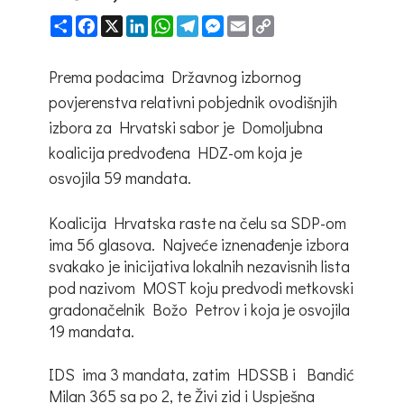
Share
Facebook
X
LinkedIn
WhatsApp
Telegram
Messenger
Email
Copy
Link
Prema podacima Državnog izbornog
povjerenstva relativni pobjednik ovodišnjih
izbora za Hrvatski sabor je Domoljubna
koalicija predvođena HDZ-om koja je
osvojila 59 mandata.
Koalicija Hrvatska raste na čelu sa SDP-om
ima 56 glasova. Najveće iznenađenje izbora
svakako je inicijativa lokalnih nezavisnih lista
pod nazivom MOST koju predvodi metkovski
gradonačelnik Božo Petrov i koja je osvojila
19 mandata.
IDS ima 3 mandata, zatim HDSSB i Bandić
Milan 365 sa po 2, te Živi zid i Uspješna