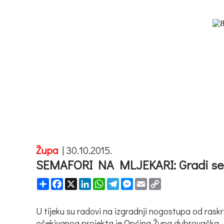
Župa
|
30.10.2015.
SEMAFORI NA MLJEKARI: Gradi se
Share
Facebook
X
LinkedIn
WhatsApp
Telegram
Messenger
Email
Copy
Link
U tijeku su radovi na izgradnji nogostupa od ras
očekivanog projekta je Općina Župa dubrovačka.