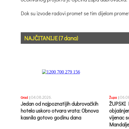
Dok su izvode radovi promet se tim dijelom prome
NAJČITANIJE (7 dana)
04.08.2026.
06.0
Grad
|
Župa
|
Jedan od najpoznatijih dubrovačkih
ŽUPSKI 
hotela uskoro otvara vrata: Obnova
objašnje
kasnila gotovo godinu dana
vijenac s
Mandalje