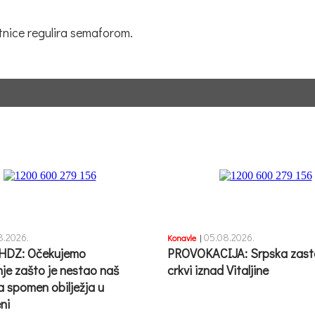
tnice regulira semaforom.
8.2026.
05.08.2026.
Konavle
|
HDZ: Očekujemo
PROVOKACIJA: Srpska zast
nje zašto je nestao naš
crkvi iznad Vitaljine
a spomen obilježja u
ni