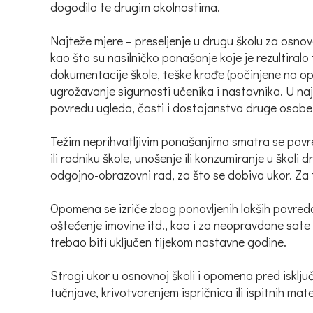
dogodilo te drugim okolnostima.
Najteže mjere – preseljenje u drugu školu za osnov
kao što su nasilničko ponašanje koje je rezultiralo
dokumentacije škole, teške krađe (počinjene na opasa
ugrožavanje sigurnosti učenika i nastavnika. U najt
povredu ugleda, časti i dostojanstva druge osobe
Težim neprihvatljivim ponašanjima smatra se povr
ili radniku škole, unošenje ili konzumiranje u školi 
odgojno-obrazovni rad, za što se dobiva ukor. Za 
Opomena se izriče zbog ponovljenih lakših povreda 
oštećenje imovine itd., kao i za neopravdane sate
trebao biti uključen tijekom nastavne godine.
Strogi ukor u osnovnoj školi i opomena pred isklju
tučnjave, krivotvorenjem ispričnica ili ispitnih ma