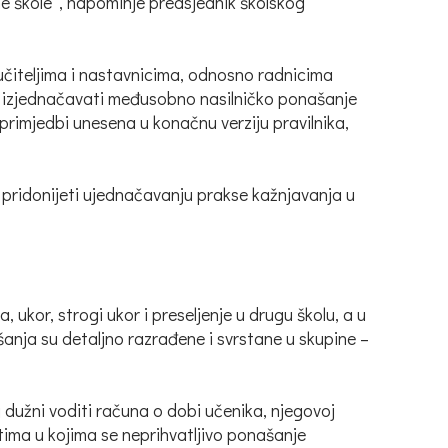
ne škole”, napominje predsjednik školskog
 učiteljima i nastavnicima, odnosno radnicima
ro izjednačavati međusobno nasilničko ponašanje
 primjedbi unesena u konačnu verziju pravilnika,
ik pridonijeti ujednačavanju prakse kažnjavanja u
kor, strogi ukor i preseljenje u drugu školu, a u
šanja su detaljno razrađene i svrstane u skupine –
lj dužni voditi računa o dobi učenika, njegovoj
tima u kojima se neprihvatljivo ponašanje