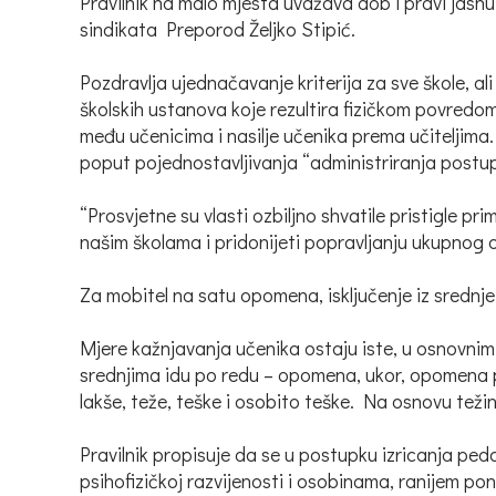
Pravilnik na malo mjesta uvažava dob i pravi jasn
sindikata Preporod Željko Stipić.
Pozdravlja ujednačavanje kriterija za sve škole, a
školskih ustanova koje rezultira fizičkom povredo
među učenicima i nasilje učenika prema učiteljima. 
poput pojednostavljivanja “administriranja postu
“Prosvjetne su vlasti ozbiljno shvatile pristigle p
našim školama i pridonijeti popravljanju ukupnog o
Za mobitel na satu opomena, isključenje iz srednj
Mjere kažnjavanja učenika ostaju iste, u osnovnim
srednjima idu po redu – opomena, ukor, opomena pre
lakše, teže, teške i osobito teške. Na osnovu težine
Pravilnik propisuje da se u postupku izricanja peda
psihofizičkoj razvijenosti i osobinama, ranijem po