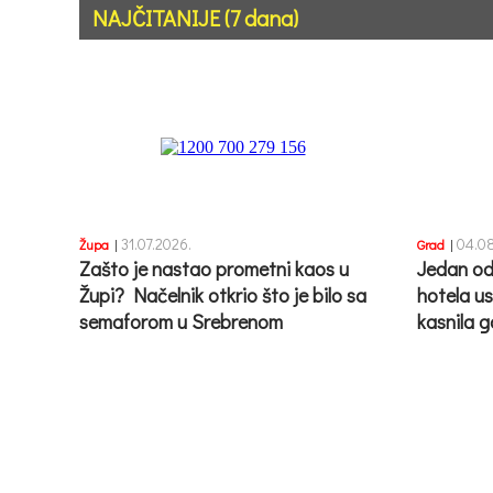
NAJČITANIJE (7 dana)
31.07.2026.
04.08
Župa
|
Grad
|
Zašto je nastao prometni kaos u
Jedan od
Župi? Načelnik otkrio što je bilo sa
hotela u
semaforom u Srebrenom
kasnila 