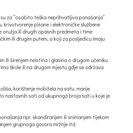
e su za “osobito teška neprihvatljiva ponašanja”
, krivotvorenje pisane i elektroničke službene
je oružja ili drugih opasnih predmeta i time
čkim ili drugim putem, a koji za posljedicu imaju
ili širenjem neistina i glasina o drugom učeniku
storima škole ili na drugom mjestu gdje se održava
oliša, korištenje mobitela na satu, manje
o nastavnih sati od ukupnoga broja sati u koje je
 ponašanja npr. skandiranjem ili snimanjem tijekom
icanjem grupnoga govora mržnje itd.