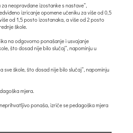
ču za neopravdane izostanke s nastave”,
redviđeno izricanje opomene učeniku za više od 0,5
više od 1,5 posto izostanaka, a više od 2 posto
rednje škole.
nika na odgovorno ponašanje i usvajanje
ole, što dosad nije bilo slučaj”, napominju u
a sve škole, što dosad nije bilo slučaj”, napominju
edagoška mjera.
neprihvatljivo ponaša, izriče se pedagoška mjera