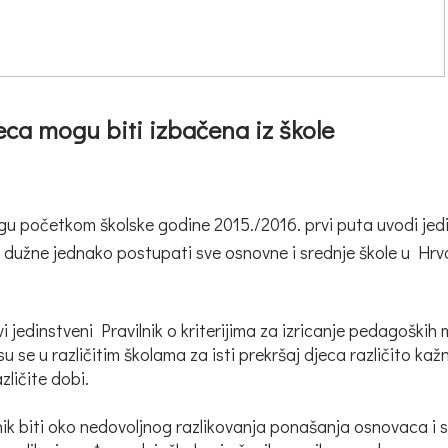
ca mogu biti izbačena iz škole
u početkom školske godine 2015./2016. prvi puta uvodi jedin
dužne jednako postupati sve osnovne i srednje škole u Hrvat
vi jedinstveni Pravilnik o kriterijima za izricanje pedagoških
u se u različitim školama za isti prekršaj djeca različito kaž
ličite dobi.
nik biti oko nedovoljnog razlikovanja ponašanja osnovaca i s