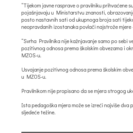
“Tijekom javne rasprave o pravilniku prihvaćene s
pojašnjavaju u Ministarstvu znanosti, obrazovanja
posto nastavnih sati od ukupnoga broja sati tijek
neopravdanih izostanaka povlači najstrože mjere – p
“Svrha Pravilnika nije kažnjavanje samo po sebi 
pozitivnog odnosa prema školskim obvezama i okružen
MZOS-u.
Usvajanje pozitivnog odnosa prema školskim obvezama
u MZOS-u.
Pravilnikom nije propisano da se mjera strogog u
Ista pedagoška mjera može se izreći najviše dva p
sljedeće težine.