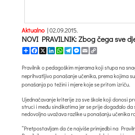
Aktualno
|
02.09.2015.
NOVI PRAVILNIK: Zbog čega sve dje
Share
Facebook
X
LinkedIn
WhatsApp
Telegram
Messenger
Email
Copy
Link
Pravilnik o pedagoškim mjerama koji stupa na snag
neprihvatljivo ponašanje učenika, prema kojima su 
ponašanja po težini i mjere koje se pritom izriču.
Ujednačavanje kriterije za sve škole koji donosi pr
struci i među sindikatima jer se prije događalo da s
nedovoljno uvažava razlike u ponašanju učenika raz
“Pretpostavljam da će najviše primjedbi na Pravil