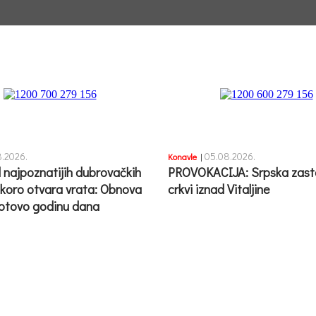
.2026.
05.08.2026.
Konavle
|
 najpoznatijih dubrovačkih
PROVOKACIJA: Srpska zast
skoro otvara vrata: Obnova
crkvi iznad Vitaljine
gotovo godinu dana