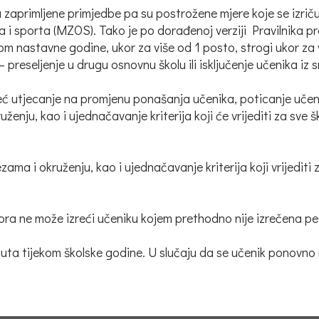
u zaprimljene primjedbe pa su postrožene mjere koje se izri
 i sporta (MZOS). Tako je po dorađenoj verziji Pravilnika p
om nastavne godine, ukor za više od 1 posto, strogi ukor za 
reseljenje u drugu osnovnu školu ili isključenje učenika iz s
već utjecanje na promjenu ponašanja učenika, poticanje uče
ju, kao i ujednačavanje kriterija koji će vrijediti za sve šk
 i okruženju, kao i ujednačavanje kriterija koji vrijediti z
kora ne može izreći učeniku kojem prethodno nije izrečena p
uta tijekom školske godine. U slučaju da se učenik ponovno 