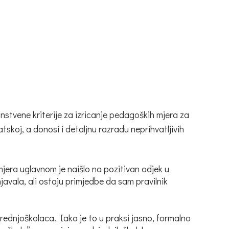
stvene kriterije za izricanje pedagoških mjera za
skoj, a donosi i detaljnu razradu neprihvatljivih
 mjera uglavnom je naišlo na pozitivan odjek u
njavala, ali ostaju primjedbe da sam pravilnik
rednjoškolaca. Iako je to u praksi jasno, formalno