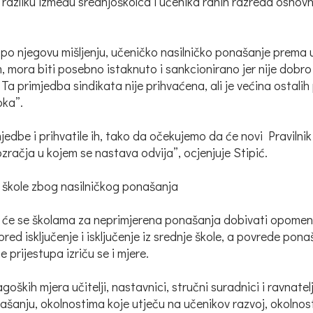
u razliku između srednjoškolca i učenika ranih razreda osnov
li po njegovu mišljenju, učeničko nasilničko ponašanje prema
m, mora biti posebno istaknuto i sankcionirano jer nije dob
Ta primjedba sindikata nije prihvaćena, ali je većina ostalih
pka”.
rimjedbe i prihvatile ih, tako da očekujemo da će novi Praviln
zračja u kojem se nastava odvija”, ocjenjuje Stipić.
e škole zbog nasilničkog ponašanja
 će se školama za neprimjerena ponašanja dobivati opomena, u
d isključenje i isključenje iz srednje škole, a povrede pona
 prijestupa izriču se i mjere.
goških mjera učitelji, nastavnici, stručni suradnici i ravnate
našanju, okolnostima koje utječu na učenikov razvoj, okolnos