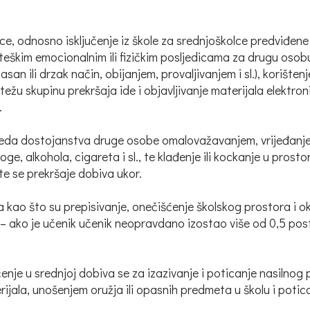
ce, odnosno isključenje iz škole za srednjoškolce predviđen
 teškim emocionalnim ili fizičkim posljedicama za drugu osobu
n ili drzak način, obijanjem, provaljivanjem i sl.), korišten
ežu skupinu prekršaja ide i objavljivanje materijala elektroni
.
eda dostojanstva druge osobe omalovažavanjem, vrijeđanjem 
droge, alkohola, cigareta i sl., te klađenje ili kockanje u pro
te se prekršaje dobiva ukor.
kao što su prepisivanje, onečišćenje školskog prostora i ok
 – ako je učenik učenik neopravdano izostao više od 0,5 post
čenje u srednjoj dobiva se za izazivanje i poticanje nasilnog
terijala, unošenjem oružja ili opasnih predmeta u školu i pot