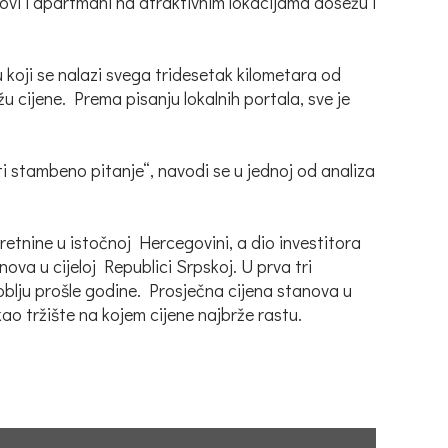
novi i apartmani na atraktivnim lokacijama dosežu i
koji se nalazi svega tridesetak kilometara od
žu cijene. Prema pisanju lokalnih portala, sve je
ti stambeno pitanje“, navodi se u jednoj od analiza
kretnine u istočnoj Hercegovini, a dio investitora
nova u cijeloj Republici Srpskoj. U prva tri
blju prošle godine. Prosječna cijena stanova u
ao tržište na kojem cijene najbrže rastu.