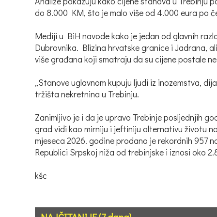
Analize pokazuju kako cijene stanova u Trebinju po
do 8.000 KM, što je malo više od 4.000 eura po 
Mediji u BiH navode kako je jedan od glavnih razl
Dubrovnika. Blizina hrvatske granice i Jadrana, ali
više građana koji smatraju da su cijene postale n
„Stanove uglavnom kupuju ljudi iz inozemstva, dijas
tržišta nekretnina u Trebinju.
Zanimljivo je i da je upravo Trebinje posljednjih g
grad vidi kao mirniju i jeftiniju alternativu životu
mjeseca 2026. godine prodano je rekordnih 957 no
Republici Srpskoj niža od trebinjske i iznosi oko 
kšc