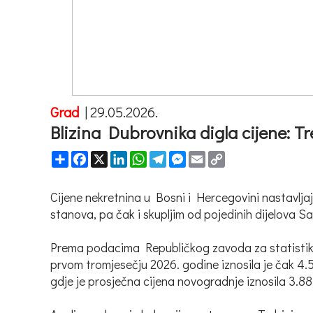
Grad
|
29.05.2026.
Blizina Dubrovnika digla cijene: T
Share
Facebook
X
LinkedIn
WhatsApp
Telegram
Messenger
Email
Copy
Link
Cijene nekretnina u Bosni i Hercegovini nastavljaj
stanova, pa čak i skupljim od pojedinih dijelova Sa
Prema podacima Republičkog zavoda za statistiku 
prvom tromjesečju 2026. godine iznosila je čak 4.
gdje je prosječna cijena novogradnje iznosila 3.