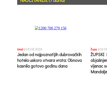
NAJČITANIJE (7 dana)
04.08.2026.
06.0
Grad
|
Župa
|
Jedan od najpoznatijih dubrovačkih
ŽUPSKI 
hotela uskoro otvara vrata: Obnova
objašnje
kasnila gotovo godinu dana
vijenac s
Mandalje