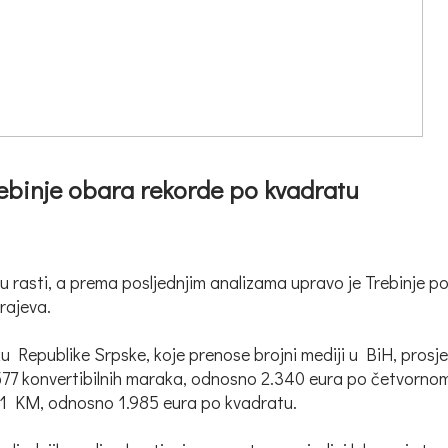
rebinje obara rekorde po kvadratu
u rasti, a prema posljednjim analizama upravo je Trebinje p
rajeva.
Republike Srpske, koje prenose brojni mediji u BiH, prosje
577 konvertibilnih maraka, odnosno 2.340 eura po četvornom 
881 KM, odnosno 1.985 eura po kvadratu.