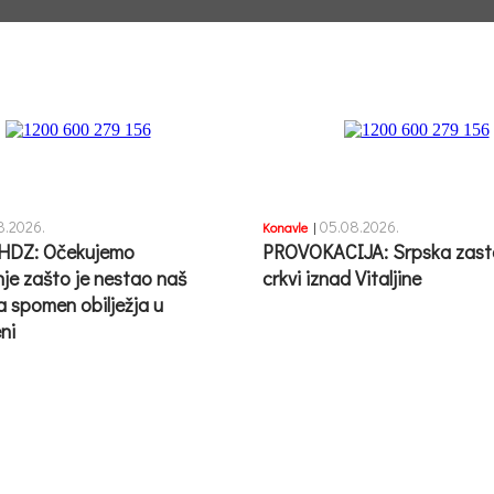
8.2026.
05.08.2026.
Konavle
|
HDZ: Očekujemo
PROVOKACIJA: Srpska zast
nje zašto je nestao naš
crkvi iznad Vitaljine
a spomen obilježja u
ni