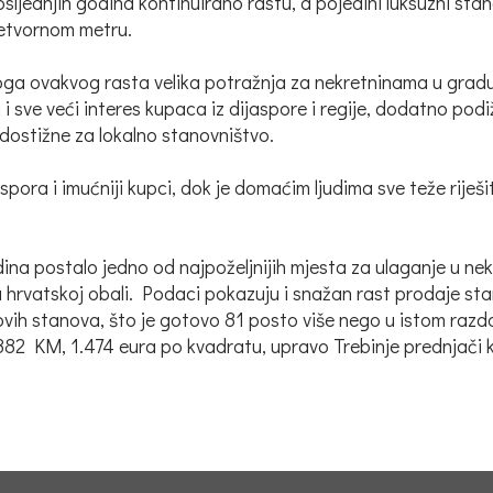
sljednjih godina kontinuirano rastu, a pojedini luksuzni sta
četvornom metru.
oga ovakvog rasta velika potražnja za nekretninama u gradu 
 i sve veći interes kupaca iz dijaspore i regije, dodatno podi
edostižne za lokalno stanovništvo.
pora i imućniji kupci, dok je domaćim ljudima sve teže riješi
odina postalo jedno od najpoželjnijih mjesta za ulaganje u ne
 na hrvatskoj obali. Podaci pokazuju i snažan rast prodaje sta
vih stanova, što je gotovo 81 posto više nego u istom razdo
2.882 KM, 1.474 eura po kvadratu, upravo Trebinje prednjači k