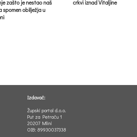
nje zašto je nestao naš
crkvi iznad Vitaljine
a spomen obilježja u
ni
Izdavač:
Župski portal d.o.o.
Put za Petraču 1
20207 Mlini
OIB: 89930037338