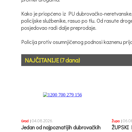
Kako je priopćeno iz PU dubrovačko-neretvanske, o
policijske službenike, rasuo po tlu. Od rasute drog
posjedovao radi dalje preprodaje.
Policija protiv osumnjičenog podnosi kaznenu pri
NAJČITANIJE (7 dana)
04.08.2026.
06.0
Grad
|
Župa
|
Jedan od najpoznatijih dubrovačkih
ŽUPSKI 