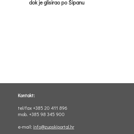
dok je glisirao po Šipanu
Kontakt:
tel/fax +385 20 411 896
mob. +385 98 345 900
e-mail:
info@zupskiportal.hr