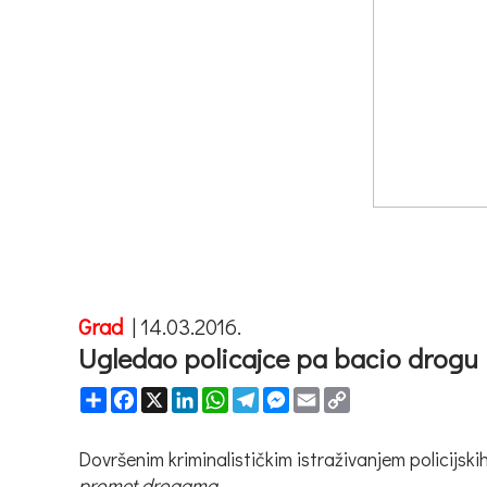
Grad
|
14.03.2016.
Ugledao policajce pa bacio drogu
Share
Facebook
X
LinkedIn
WhatsApp
Telegram
Messenger
Email
Copy
Link
Dovršenim kriminalističkim istraživanjem policijsk
promet drogama
.