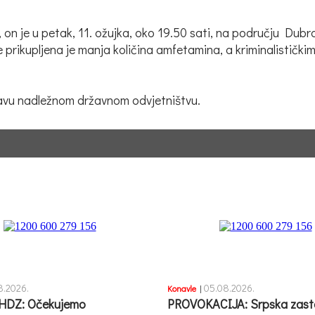
n je u petak, 11. ožujka, oko 19.50 sati, na području Dubro
e prikupljena je manja količina amfetamina, a kriminalistički
javu nadležnom državnom odvjetništvu.
8.2026.
05.08.2026.
Konavle
|
HDZ: Očekujemo
PROVOKACIJA: Srpska zast