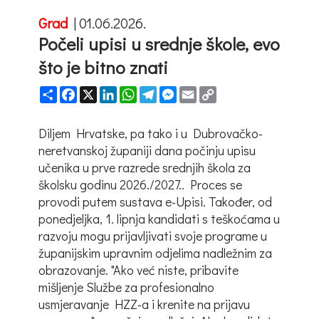
Grad
|
01.06.2026.
Počeli upisi u srednje škole, evo
što je bitno znati
Share
Facebook
X
LinkedIn
WhatsApp
Telegram
Messenger
Email
Copy
Link
Diljem Hrvatske, pa tako i u Dubrovačko-
neretvanskoj županiji dana počinju upisu
učenika u prve razrede srednjih škola za
školsku godinu 2026./2027.. Proces se
provodi putem sustava e-Upisi. Također, od
ponedjeljka, 1. lipnja kandidati s teškoćama u
razvoju mogu prijavljivati svoje programe u
županijskim upravnim odjelima nadležnim za
obrazovanje. "Ako već niste, pribavite
mišljenje Službe za profesionalno
usmjeravanje HZZ-a i krenite na prijavu