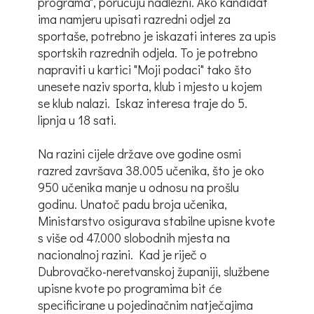
programa", poručuju nadležni. Ako kandidat
ima namjeru upisati razredni odjel za
sportaše, potrebno je iskazati interes za upis
sportskih razrednih odjela. To je potrebno
napraviti u kartici "Moji podaci" tako što
unesete naziv sporta, klub i mjesto u kojem
se klub nalazi. Iskaz interesa traje do 5.
lipnja u 18 sati.
Na razini cijele države ove godine osmi
razred završava 38.005 učenika, što je oko
950 učenika manje u odnosu na prošlu
godinu. Unatoč padu broja učenika,
Ministarstvo osigurava stabilne upisne kvote
s više od 47.000 slobodnih mjesta na
nacionalnoj razini. Kad je riječ o
Dubrovačko-neretvanskoj županiji, službene
upisne kvote po programima bit će
specificirane u pojedinačnim natječajima