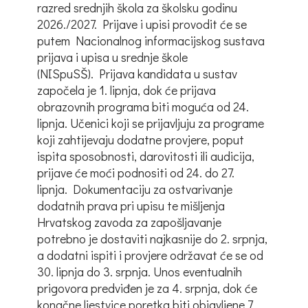
razred srednjih škola za školsku godinu
2026./2027. Prijave i upisi provodit će se
putem Nacionalnog informacijskog sustava
prijava i upisa u srednje škole
(NISpuSŠ). Prijava kandidata u sustav
započela je 1. lipnja, dok će prijava
obrazovnih programa biti moguća od 24.
lipnja. Učenici koji se prijavljuju za programe
koji zahtijevaju dodatne provjere, poput
ispita sposobnosti, darovitosti ili audicija,
prijave će moći podnositi od 24. do 27.
lipnja. Dokumentaciju za ostvarivanje
dodatnih prava pri upisu te mišljenja
Hrvatskog zavoda za zapošljavanje
potrebno je dostaviti najkasnije do 2. srpnja,
a dodatni ispiti i provjere održavat će se od
30. lipnja do 3. srpnja. Unos eventualnih
prigovora predviđen je za 4. srpnja, dok će
konačne ljestvice poretka biti objavljene 7.