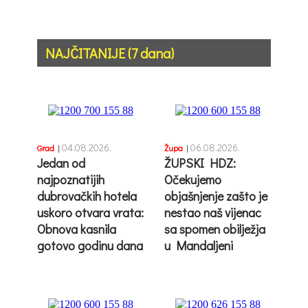
NAJČITANIJE (7 dana)
04.08.2026.
06.08.2026.
Grad
|
Župa
|
Jedan od
ŽUPSKI HDZ:
najpoznatijih
Očekujemo
dubrovačkih hotela
objašnjenje zašto je
uskoro otvara vrata:
nestao naš vijenac
Obnova kasnila
sa spomen obilježja
gotovo godinu dana
u Mandaljeni