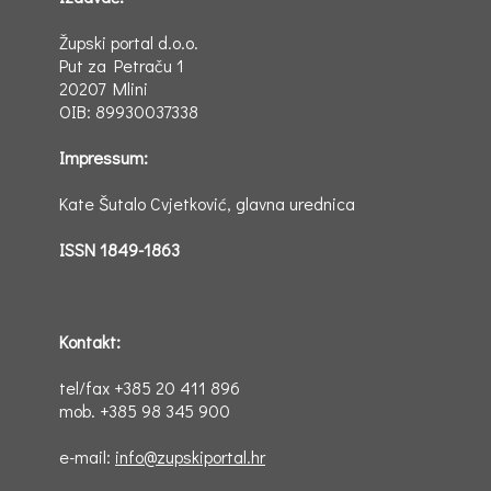
Župski portal d.o.o.
Put za Petraču 1
20207 Mlini
OIB: 89930037338
Impressum:
Kate Šutalo Cvjetković, glavna urednica
ISSN 1849-1863
Kontakt:
tel/fax +385 20 411 896
mob. +385 98 345 900
e-mail:
info@zupskiportal.hr