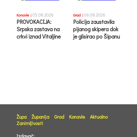
05.08.2026.
06.08.2026.
Konavle
|
Grad
|
PROVOKACIJA:
Policija zaustavila
Srpska zastava na
pijanog skipera dok
crkvi iznad Vitaljine
je glisirao po Šipanu
Župa
Županija
Grad
Konavle
Aktualno
Zanimljivosti
Izdavač: