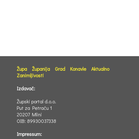
Župa
Županija
Grad
Konavle
Aktualno
Zanimljivosti
Izdavač:
Župski portal d.o.o.
Put za Petraču 1
20207 Mlini
OIB: 89930037338
Impressum: