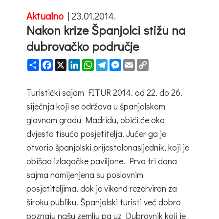
Aktualno
|
23.01.2014.
Nakon krize Španjolci stižu na
dubrovačko područje
Share
Facebook
X
LinkedIn
WhatsApp
Telegram
Messenger
Email
Copy
Link
Turistički sajam FITUR 2014. od 22. do 26.
siječnja koji se održava u španjolskom
glavnom gradu Madridu, obići će oko
dvjesto tisuća posjetitelja. Jučer ga je
otvorio španjolski prijestolonasljednik, koji je
obišao izlagačke paviljone. Prva tri dana
sajma namijenjena su poslovnim
posjetiteljima, dok je vikend rezerviran za
široku publiku. Španjolski turisti već dobro
poznaju našu zemlju pa uz Dubrovnik koji je