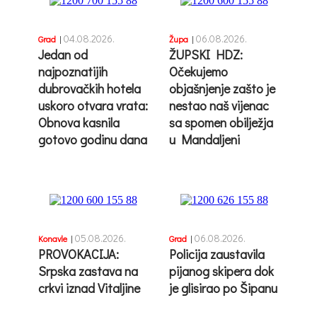
04.08.2026.
06.08.2026.
Grad
|
Župa
|
Jedan od
ŽUPSKI HDZ:
najpoznatijih
Očekujemo
dubrovačkih hotela
objašnjenje zašto je
uskoro otvara vrata:
nestao naš vijenac
Obnova kasnila
sa spomen obilježja
gotovo godinu dana
u Mandaljeni
05.08.2026.
06.08.2026.
Konavle
|
Grad
|
PROVOKACIJA:
Policija zaustavila
Srpska zastava na
pijanog skipera dok
crkvi iznad Vitaljine
je glisirao po Šipanu