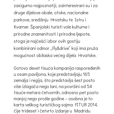
zasigurno najpoznatiji, zainteresirani su i za
druge dijelove obale, otoke, nacionalne
parkove, središnju Hrvatsku te Istru i
Kvarner. Španjolski turisti vole kulturne i
prirodne znamenitosti i prirodne ljepote,
stoga je najčešći izbor ovih gostiju
kombinirani odmor „Fly&drive“ koji ima pruža
mogućnost obilaska većeg dijela Hrvatske.
Gotovo devet tisuća kompanija raspoređenih
u osam paviljona, koje predstavljaju 165
zemalja i regija, što predstavlja šest posto
više izlagača nego lani, na površini od 54
tisuće metara četvornih, odnosno pet posto
manjoj nego prošle godine – osobna je to
karta velikog turističkog sajma FITUR 2014.
čije trideset i četvrto izdanje u Madridu