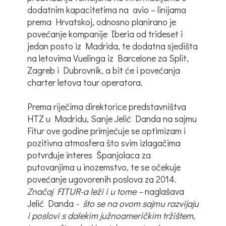
dodatnim kapacitetima na avio – linijama
prema Hrvatskoj, odnosno planirano je
povećanje kompanije Iberia od trideset i
jedan posto iz Madrida, te dodatna sjedišta
na letovima Vuelinga iz Barcelone za Split,
Zagreb i Dubrovnik, a bit će i povećanja
charter letova tour operatora.
Prema riječima direktorice predstavništva
HTZ u Madridu, Sanje Jelić Danda na sajmu
Fitur ove godine primjećuje se optimizam i
pozitivna atmosfera što svim izlagačima
potvrđuje interes Španjolaca za
putovanjima u inozemstvo, te se očekuje
povećanje ugovorenih poslova za 2014.
Značaj FITUR-a leži i u tome –
naglašava
Jelić Danda
- što se na ovom sajmu razvijaju
i poslovi s dalekim južnoameričkim tržištem,