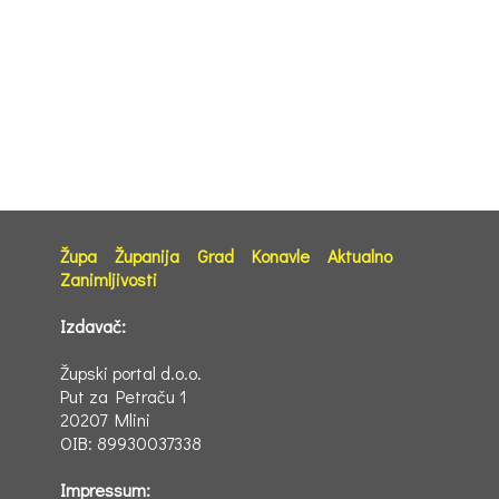
Župa
Županija
Grad
Konavle
Aktualno
Zanimljivosti
Izdavač:
Župski portal d.o.o.
Put za Petraču 1
20207 Mlini
OIB: 89930037338
Impressum: