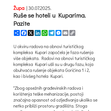
Župa
|
30.07.2025.
Ruše se hoteli u Kuparima.
Pazite
Share
Facebook
X
LinkedIn
WhatsApp
Telegram
Messenger
Email
Copy
Link
U okviru radova na obnovi turističkog
kompleksa Kupari započela je faza rušenja
više objekata. Radovi na obnovi turističkog
kompleksa Kupari ušli su u drugu fazu, koja
obuhvaća rušenje objekata Goričina 1 i 2,
kao i bivšeg hotela Kupari.
"Zbog opsežnih građevinskih radova i
korištenja teške mehanizacije, postoji
značajna opasnost od ozljeđivanja ukoliko se
netko približi prostoru gradilišta. Stoga