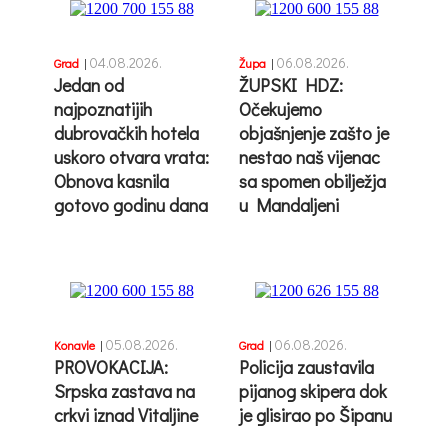
04.08.2026.
06.08.2026.
Grad
|
Župa
|
Jedan od
ŽUPSKI HDZ:
najpoznatijih
Očekujemo
dubrovačkih hotela
objašnjenje zašto je
uskoro otvara vrata:
nestao naš vijenac
Obnova kasnila
sa spomen obilježja
gotovo godinu dana
u Mandaljeni
05.08.2026.
06.08.2026.
Konavle
|
Grad
|
PROVOKACIJA:
Policija zaustavila
Srpska zastava na
pijanog skipera dok
crkvi iznad Vitaljine
je glisirao po Šipanu