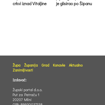
crkvi iznad Vitaljine
je glisirao po Šipanu
Župa
Županija
Grad
Konavle
Aktualno
Zanimljivosti
Izdavač:
Župski portal d.o.o.
Put za Petraču 1
20207 Mlini
OIB: 89930037338