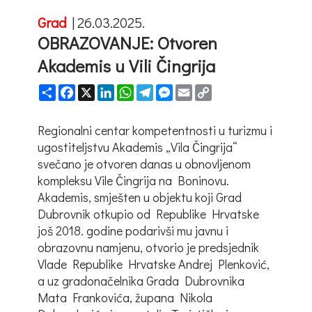
Grad
|
26.03.2025.
OBRAZOVANJE: Otvoren
Akademis u Vili Čingrija
Share
Facebook
X
LinkedIn
WhatsApp
Telegram
Messenger
Email
Copy
Link
Regionalni centar kompetentnosti u turizmu i
ugostiteljstvu Akademis „Vila Čingrija“
svečano je otvoren danas u obnovljenom
kompleksu Vile Čingrija na Boninovu.
Akademis, smješten u objektu koji Grad
Dubrovnik otkupio od Republike Hrvatske
još 2018. godine podarivši mu javnu i
obrazovnu namjenu, otvorio je predsjednik
Vlade Republike Hrvatske Andrej Plenković,
a uz gradonačelnika Grada Dubrovnika
Mata Frankovića, župana Nikola