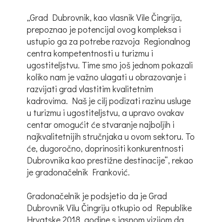
„Grad Dubrovnik, kao vlasnik Vile Čingrija,
prepoznao je potencijal ovog kompleksa i
ustupio ga za potrebe razvoja Regionalnog
centra kompetentnosti u turizmu i
ugostiteljstvu. Time smo još jednom pokazali
koliko nam je važno ulagati u obrazovanje i
razvijati grad vlastitim kvalitetnim
kadrovima. Naš je cilj podizati razinu usluge
u turizmu i ugostiteljstvu, a upravo ovakav
centar omogućit će stvaranje najboljih i
najkvalitetnijih stručnjaka u ovom sektoru. To
će, dugoročno, doprinositi konkurentnosti
Dubrovnika kao prestižne destinacije“, rekao
je gradonačelnik Franković.
Gradonačelnik je podsjetio da je Grad
Dubrovnik Vilu Čingriju otkupio od Republike
Hrvatske 2018. godine s jasnom vizijom da