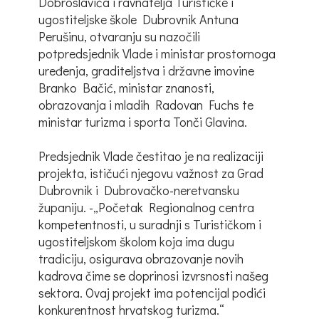
Dobroslavića i ravnatelja Turističke i
ugostiteljske škole Dubrovnik Antuna
Perušinu, otvaranju su nazočili
potpredsjednik Vlade i ministar prostornoga
uređenja, graditeljstva i državne imovine
Branko Bačić, ministar znanosti,
obrazovanja i mladih Radovan Fuchs te
ministar turizma i sporta Tonči Glavina.
Predsjednik Vlade čestitao je na realizaciji
projekta, ističući njegovu važnost za Grad
Dubrovnik i Dubrovačko-neretvansku
županiju. -„Početak Regionalnog centra
kompetentnosti, u suradnji s Turističkom i
ugostiteljskom školom koja ima dugu
tradiciju, osigurava obrazovanje novih
kadrova čime se doprinosi izvrsnosti našeg
sektora. Ovaj projekt ima potencijal podići
konkurentnost hrvatskog turizma.“