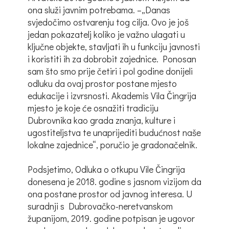
ona služi javnim potrebama. –„Danas
svjedočimo ostvarenju tog cilja. Ovo je još
jedan pokazatelj koliko je važno ulagati u
ključne objekte, stavljati ih u funkciju javnosti
i koristiti ih za dobrobit zajednice. Ponosan
sam što smo prije četiri i pol godine donijeli
odluku da ovaj prostor postane mjesto
edukacije i izvrsnosti. Akademis Vila Čingrija
mjesto je koje će osnažiti tradiciju
Dubrovnika kao grada znanja, kulture i
ugostiteljstva te unaprijediti budućnost naše
lokalne zajednice“, poručio je gradonačelnik.
Podsjetimo, Odluka o otkupu Vile Čingrija
donesena je 2018. godine s jasnom vizijom da
ona postane prostor od javnog interesa. U
suradnji s Dubrovačko-neretvanskom
županijom, 2019. godine potpisan je ugovor