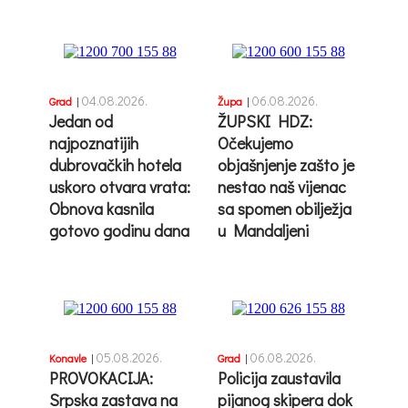
04.08.2026.
06.08.2026.
Grad
|
Župa
|
Jedan od
ŽUPSKI HDZ:
najpoznatijih
Očekujemo
dubrovačkih hotela
objašnjenje zašto je
uskoro otvara vrata:
nestao naš vijenac
Obnova kasnila
sa spomen obilježja
gotovo godinu dana
u Mandaljeni
05.08.2026.
06.08.2026.
Konavle
|
Grad
|
PROVOKACIJA:
Policija zaustavila
Srpska zastava na
pijanog skipera dok