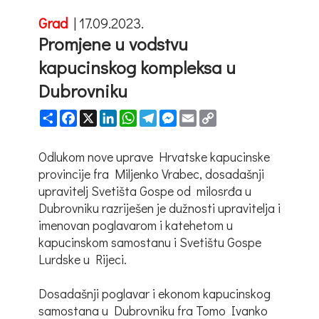
Grad
|
17.09.2023.
Promjene u vodstvu
kapucinskog kompleksa u
Dubrovniku
Share
Facebook
X
LinkedIn
WhatsApp
Telegram
Messenger
Email
Copy
Link
Odlukom nove uprave Hrvatske kapucinske
provincije fra Miljenko Vrabec, dosadašnji
upravitelj Svetišta Gospe od milosrđa u
Dubrovniku razriješen je dužnosti upravitelja i
imenovan poglavarom i katehetom u
kapucinskom samostanu i Svetištu Gospe
Lurdske u Rijeci.
Dosadašnji poglavar i ekonom kapucinskog
samostana u Dubrovniku fra Tomo Ivanko