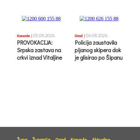
05.08.2026.
06.08.2026.
Konavle
|
Grad
|
PROVOKACIJA:
Policija zaustavila
Srpska zastava na
pijanog skipera dok
crkvi iznad Vitaljine
je glisirao po Šipanu
Župa
Županija
Grad
Konavle
Aktualno