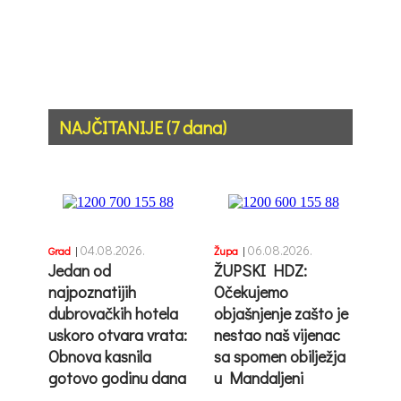
NAJČITANIJE (7 dana)
04.08.2026.
06.08.2026.
Grad
|
Župa
|
Jedan od
ŽUPSKI HDZ:
najpoznatijih
Očekujemo
dubrovačkih hotela
objašnjenje zašto je
uskoro otvara vrata:
nestao naš vijenac
Obnova kasnila
sa spomen obilježja
gotovo godinu dana
u Mandaljeni